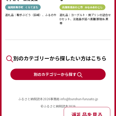
福岡県鞍手町
くらてまち
兵庫県南あわじ市
みなみあわじし
返礼品：鞍手ぶどう（巨峰）、ふるの牛
返礼品：ヨーグルト・焼プリンの詰合せ
Dセット、淡路島手延べ素麺 御陵糸 黒
帯
別のカテゴリーから探したい方はこちら
別のカテゴリーから探す
ふるさと納税読本2026事務局 info@bunshun-furusato.jp
©︎ふるさと納税読本2026
返礼品を見る