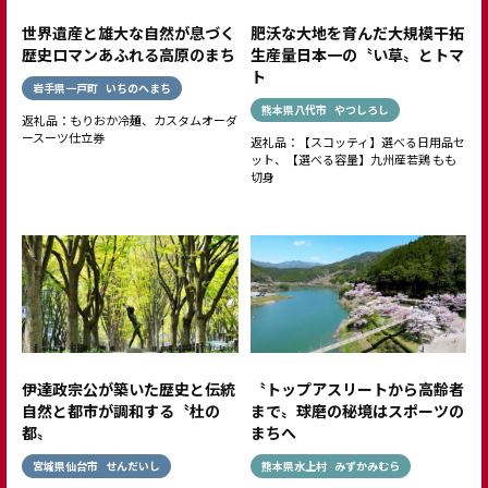
世界遺産と雄大な自然が息づく
肥沃な大地を育んだ大規模干拓
歴史ロマンあふれる高原のまち
生産量日本一の〝い草〟とトマ
ト
岩手県一戸町
いちのへまち
熊本県八代市
やつしろし
返礼品：もりおか冷麺、カスタムオーダ
ースーツ仕立券
返礼品：【スコッティ】選べる日用品セ
ット、【選べる容量】九州産若鶏 もも
切身
伊達政宗公が築いた歴史と伝統
〝トップアスリートから高齢者
自然と都市が調和する〝杜の
まで〟球磨の秘境はスポーツの
都〟
まちへ
宮城県仙台市
せんだいし
熊本県水上村
みずかみむら