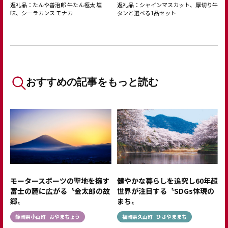
返礼品：たんや善治郎 牛たん極太 塩
返礼品：シャインマスカット、厚切り牛
味、シーラカンス モナカ
タンと選べる1品セット
おすすめの記事をもっと読む
モータースポーツの聖地を擁す
健やかな暮らしを追究し60年超
富士の麓に広がる〝金太郎の故
世界が注目する〝SDGs体現の
郷〟
まち〟
静岡県小山町
おやまちょう
福岡県久山町
ひさやままち