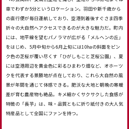
車でわずか5分というロケーション。羽田や新千歳から
の直行便が毎日運航しており、空港到着後すぐさま四季
折々の大自然へアクセスできるのが大きな魅力だ。町内
には、地平線を望むパノラマが広がる「メルヘンの丘」
をはじめ、5月中旬から6月上旬には10haの斜面をピン
ク色の芝桜が覆い尽くす「ひがしもこと芝桜公園」、夏
には空港周辺を黄金色に彩るひまわり畑など、オホーツ
クを代表する景勝地が点在しており、これら大自然の風
景が年間を通じて体感できる。肥沃な大地と朝晩の寒暖
差が育む農産物も絶品。キメ細かくサクサクした食感が
特徴の「長芋」は、味・品質ともに折り紙付きの大人気
特産品として全国にファンを持つ。