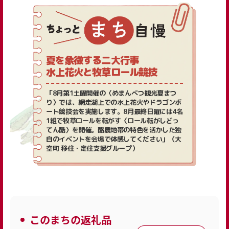
夏を象徴する二大行事
水上花火と牧草ロール競技
「8月第1土曜開催の〈めまんべつ観光夏まつ
り〉では、網走湖上での水上花火やドラゴンボ
ート競技会を実施します。8月最終日曜には4名
1組で牧草ロールを転がす〈ロール転がしどっ
てん酷〉を開催。酪農地帯の特色を活かした独
自のイベントを会場で体感してください」（大
空町 移住・定住支援グループ）
このまちの返礼品