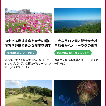
歴史ある炭鉱遺産を観光の糧に
広大なサロマ湖と肥沃な大地
産官学連携で新たな産業を創生
自然豊かなオホーツクのまち
福岡県飯塚市
いいづかし
北海道佐呂間町
さろまちょう
返礼品：★特許製法★きれいなコーヒー
返礼品：森永北海道バター、二八そば
ドリップバッグ、鉄板焼デミソースハン
十割そば
バーグ（デミソース）