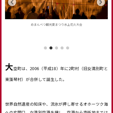
メルヘンの丘
大
空町は、2006（平成18）年に2町村（旧女満別町と
東藻琴村）が合併して誕生した。
世界自然遺産の知床や、流氷が押し寄せるオホーツク海
への玄関口、女満別空港を擁し、空港から市街地までは