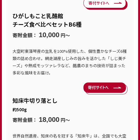
ひがしもこと乳酪館
チーズ食べ比べセットB6種
10,000
寄附金額：
円〜
大空町東藻琴産の生乳を100%使用した、個性豊かなチーズ6種
類の詰め合わせ。網走湖産しじみの旨みを活かした「しじ美チ
ーズ」や熟成モッツァレラなど、酪農のまちの技術が詰まった
多彩な風味をお届け。
知床牛切り落とし
約500g
18,000
寄附金額：
円〜
世界自然遺産、知床の名を冠する「知床牛」は、全国でも大空