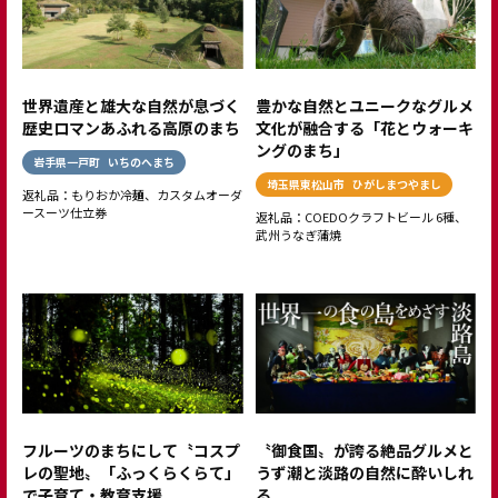
世界遺産と雄大な自然が息づく
豊かな自然とユニークなグルメ
歴史ロマンあふれる高原のまち
文化が融合する「花とウォーキ
ングのまち」
岩手県一戸町
いちのへまち
埼玉県東松山市
ひがしまつやまし
返礼品：もりおか冷麺、カスタムオーダ
ースーツ仕立券
返礼品：COEDOクラフトビール 6種、
武州うなぎ蒲焼
フルーツのまちにして〝コスプ
〝御食国〟が誇る絶品グルメと
レの聖地〟「ふっくらくらて」
うず潮と淡路の自然に酔いしれ
で子育て・教育支援
る