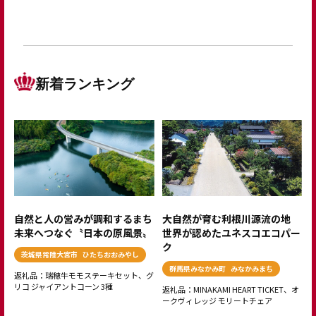
新着ランキング
自然と人の営みが調和するまち
大自然が育む利根川源流の地
未来へつなぐ〝日本の原風景〟
世界が認めたユネスコエコパー
ク
茨城県常陸大宮市
ひたちおおみやし
群馬県みなかみ町
みなかみまち
返礼品：瑞穂牛モモステーキセット、グ
リコ ジャイアントコーン 3種
返礼品：MINAKAMI HEART TICKET、オ
ークヴィレッジ モリートチェア