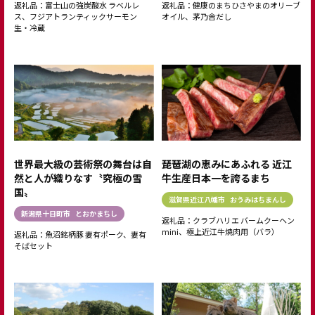
返礼品：富士山の強炭酸水 ラベルレ
返礼品：健康のまちひさやまのオリーブ
ス、フジアトランティックサーモン
オイル、茅乃舎だし
生・冷蔵
世界最大級の芸術祭の舞台は自
琵琶湖の恵みにあふれる 近江
然と人が織りなす〝究極の雪
牛生産日本一を誇るまち
国〟
滋賀県近江八幡市
おうみはちまんし
新潟県十日町市
とおかまちし
返礼品：クラブハリエ バームクーヘン
mini、極上近江牛焼肉用（バラ）
返礼品：魚沼銘柄豚 妻有ポーク、妻有
そばセット