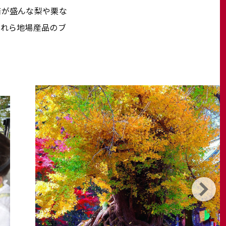
培が盛んな梨や栗な
これら地場産品のブ