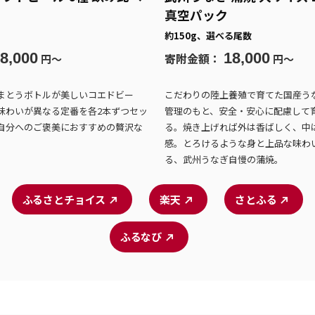
真空パック
約150g、選べる尾数
8,000
18,000
寄附金額：
円〜
円〜
まとうボトルが美しいコエドビー
こだわりの陸上養殖で育てた国産う
味わいが異なる定番を各2本ずつセッ
管理のもと、安全・安心に配慮して
自分へのご褒美におすすめの贅沢な
る。焼き上げれば外は香ばしく、中
感。とろけるような身と上品な味わ
る、武州うなぎ自慢の蒲焼。
ふるさとチョイス
楽天
さとふる
ふるなび