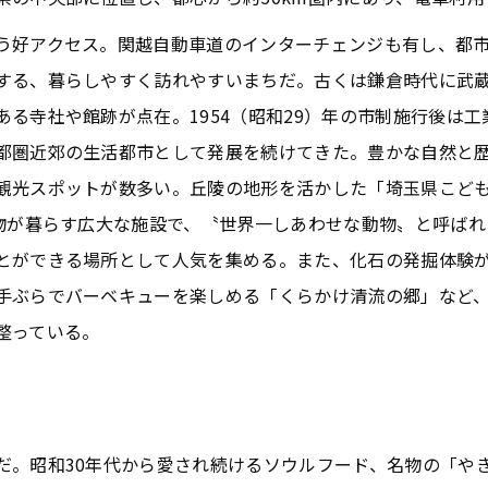
う好アクセス。関越自動車道のインターチェンジも有し、都
する、暮らしやすく訪れやすいまちだ。古くは鎌倉時代に武
ある寺社や館跡が点在。1954（昭和29）年の市制施行後は
都圏近郊の生活都市として発展を続けてきた。豊かな自然と
観光スポットが数多い。丘陵の地形を活かした「埼玉県こど
動物が暮らす広大な施設で、〝世界一しあわせな動物〟と呼ば
とができる場所として人気を集める。また、化石の発掘体験
手ぶらでバーベキューを楽しめる「くらかけ清流の郷」など
整っている。
だ。昭和30年代から愛され続けるソウルフード、名物の「や