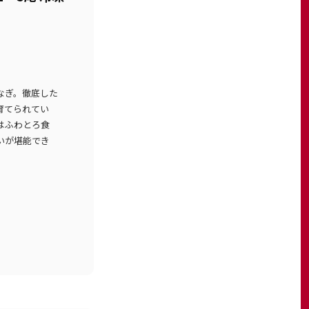
なぎ。徹底した
育てられてい
はふわとろ食
いが堪能でき