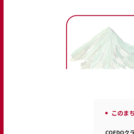
このま
COEDOク