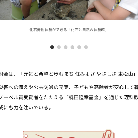
化石発掘体験ができる「化石と自然の体験館」
附金は、「元気と希望と歩むまち 住みよさ やさしさ 東松山
災害への備えや公共交通の充実、子どもや高齢者が安心して
ノーベル賞受賞者をたたえる「梶田隆章基金」を通じた理科
成にも力を注いでいる。