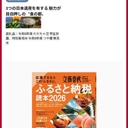
3つの日本遺産を有する 魅力が
目白押しの〝食の都〟
返礼品：令和8年産 だだちゃ豆 早生甘
露、特別栽培米 令和8年産 つや姫 無洗
米