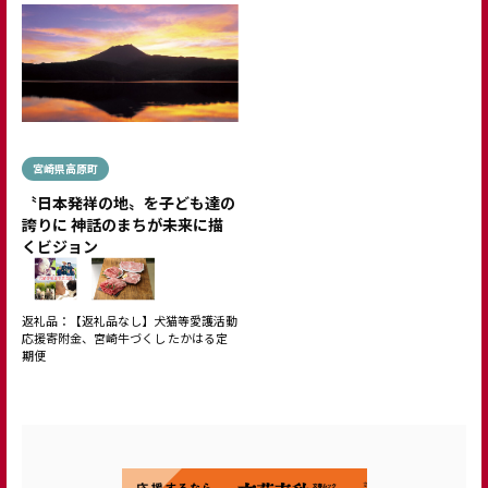
宮崎県高原町
〝日本発祥の地〟を子ども達の
誇りに 神話のまちが未来に描
くビジョン
返礼品：【返礼品なし】犬猫等愛護活動
応援寄附金、宮崎牛づくし たかはる定
期便