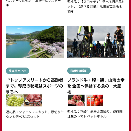
ヘルシーで柔らか！ あか牛ヒレステー
返礼品：【スコッティ】選べる日用品セ
キ
ット、【選べる容量】九州産若鶏 もも
切身
熊本県水上村
宮崎県川南町
〝トップアスリートから高齢者
ブランド牛・豚・鶏、山海の幸
まで〟球磨の秘境はスポーツの
を 全国へ供給する食の一大産
まちへ
地
返礼品：宮崎牛 赤身＆霜降り、伊藤園
返礼品：シャインマスカット、厚切り牛
理想のトマト ペットボトル
タンと選べる1品セット