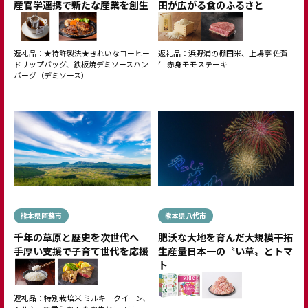
産官学連携で新たな産業を創生
田が広がる食のふるさと
返礼品：★特許製法★きれいなコーヒー
返礼品：浜野浦の棚田米、上場亭 佐賀
ドリップバッグ、鉄板焼デミソースハン
牛 赤身モモステーキ
バーグ（デミソース）
熊本県阿蘇市
熊本県八代市
千年の草原と歴史を次世代へ
肥沃な大地を育んだ大規模干拓
手厚い支援で子育て世代を応援
生産量日本一の〝い草〟とトマ
ト
返礼品：特別栽培米 ミルキークイーン、