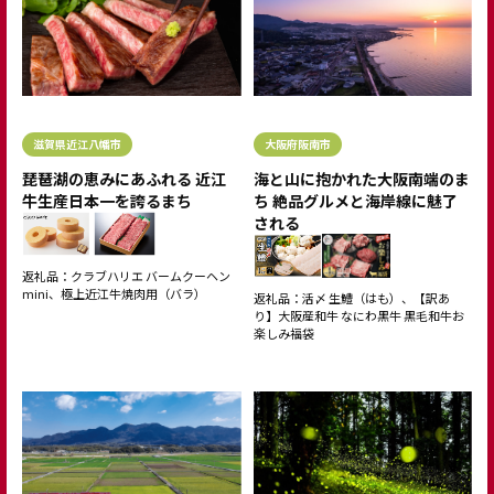
滋賀県近江八幡市
大阪府阪南市
琵琶湖の恵みにあふれる 近江
海と山に抱かれた大阪南端のま
牛生産日本一を誇るまち
ち 絶品グルメと海岸線に魅了
される
返礼品：クラブハリエ バームクーヘン
mini、極上近江牛焼肉用（バラ）
返礼品：活〆 生鱧（はも）、【訳あ
り】大阪産和牛 なにわ黒牛 黒毛和牛お
楽しみ福袋