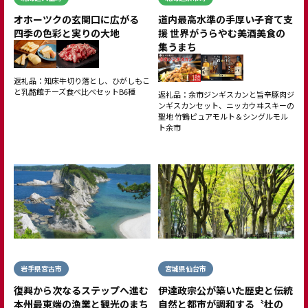
オホーツクの玄関口に広がる
道内最高水準の手厚い子育て支
四季の色彩と実りの大地
援 世界がうらやむ美酒美食の
集うまち
返礼品：知床牛切り落とし、ひがしもこ
と乳酪館チーズ食べ比べセットB6種
返礼品：余市ジンギスカンと旨辛豚肉ジ
ンギスカンセット、ニッカウヰスキーの
聖地 竹鶴ピュアモルト＆シングルモル
ト余市
岩手県宮古市
宮城県仙台市
復興から次なるステップへ進む
伊達政宗公が築いた歴史と伝統
本州最東端の漁業と観光のまち
自然と都市が調和する〝杜の