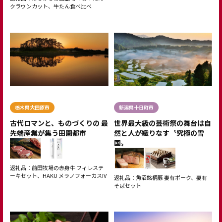
クラウンカット、牛たん食べ比べ
栃木県大田原市
新潟県十日町市
古代ロマンと、ものづくりの 最
世界最大級の芸術祭の舞台は自
先端産業が集う田園都市
然と人が織りなす〝究極の雪
国〟
返礼品：前田牧場の赤身牛 フィレステ
ーキセット、HAKU メラノフォーカスIV
返礼品：魚沼銘柄豚 妻有ポーク、妻有
そばセット