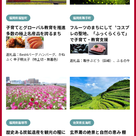
福岡県福智町
福岡県鞍手町
子育てとグローバル教育を推進
フルーツのまちにして〝コスプ
多数の極上名産品を誇るまち
レの聖地〟「ふっくらくらて」
で子育て・教育支援
返礼品：Best4バーグ ハンバーグ、かね
ふく 辛子明太子（特上切・無着色）
返礼品：鞍手ぶどう（巨峰）、ふるの牛
福岡県飯塚市
佐賀県玄海町
歴史ある炭鉱遺産を観光の糧に
玄界灘の絶景と自然の恵み 棚