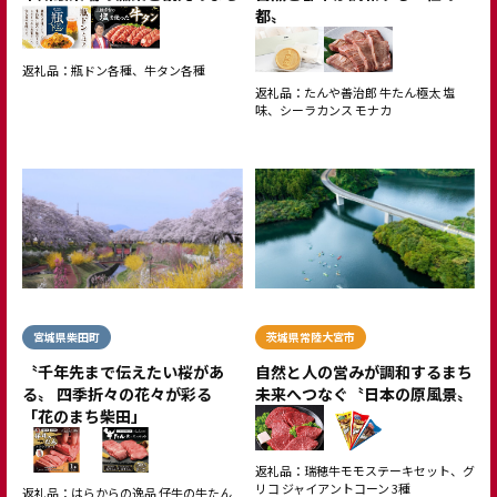
都〟
返礼品：瓶ドン各種、牛タン各種
返礼品：たんや善治郎 牛たん極太 塩
味、シーラカンス モナカ
宮城県柴田町
茨城県常陸大宮市
〝千年先まで伝えたい桜があ
自然と人の営みが調和するまち
る〟 四季折々の花々が彩る
未来へつなぐ〝日本の原風景〟
「花のまち柴田」
返礼品：瑞穂牛モモステーキセット、グ
リコ ジャイアントコーン 3種
返礼品：はらからの逸品 仔牛の牛たん