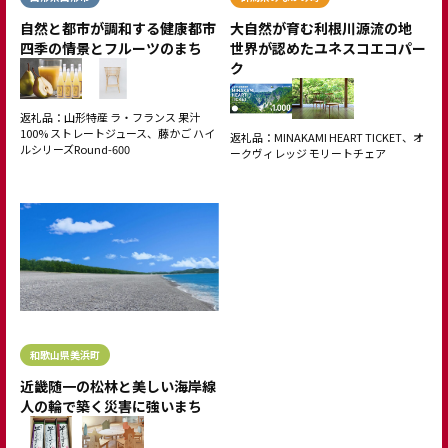
自然と都市が調和する健康都市
大自然が育む利根川源流の地
四季の情景とフルーツのまち
世界が認めたユネスコエコパー
ク
返礼品：山形特産 ラ・フランス 果汁
100% ストレートジュース、藤かご ハイ
返礼品：MINAKAMI HEART TICKET、オ
ルシリーズRound-600
ークヴィレッジ モリートチェア
和歌山県美浜町
近畿随一の松林と美しい海岸線
人の輪で築く災害に強いまち