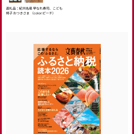
返礼品：紀州名産 早なれ寿司、こども
椅子 おつきさま （color:ピーチ）